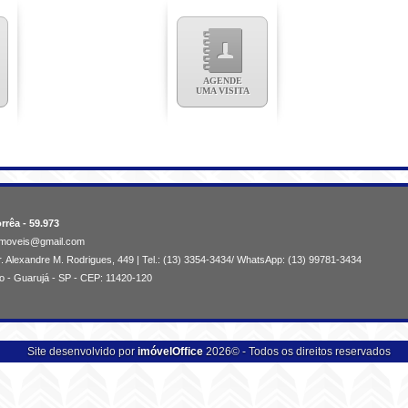
AGENDE
UMA VISITA
rrêa - 59.973
aimoveis@gmail.com
. Alexandre M. Rodrigues, 449 | Tel.: (13) 3354-3434/ WhatsApp: (13) 99781-3434
o - Guarujá - SP - CEP: 11420-120
Site desenvolvido por
imóvelOffice
2026© - Todos os direitos reservados