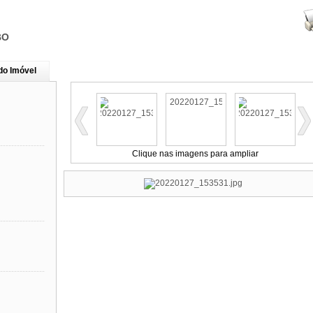
BO
do Imóvel
----------------
Clique nas imagens para ampliar
----------------
----------------