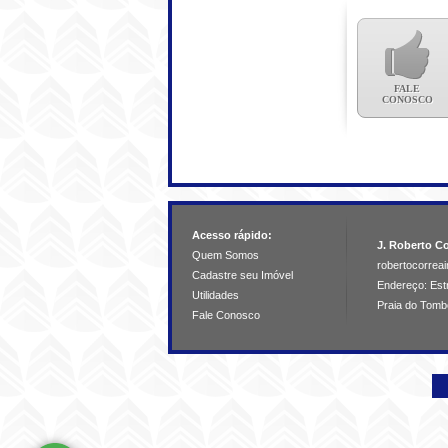
FALE
CONOSCO
Acesso rápido:
J. Roberto Co
Quem Somos
robertocorre
Cadastre seu Imóvel
Endereço: Estr
Utilidades
Praia do Tomb
Fale Conosco