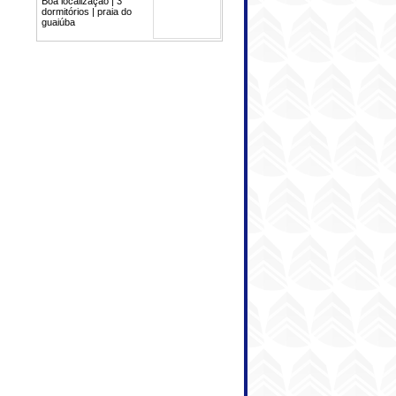
Boa localização | 3
dormitórios | praia do
guaiúba