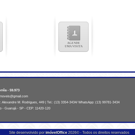
AGENDE
UMA VISITA
rrêa - 59.973
aimoveis@gmail.com
. Alexandre M. Rodrigues, 449 | Tel.: (13) 3354-3434/ WhatsApp: (13) 99781-3434
o - Guarujá - SP - CEP: 11420-120
Site desenvolvido por
imóvelOffice
2026© - Todos os direitos reservados