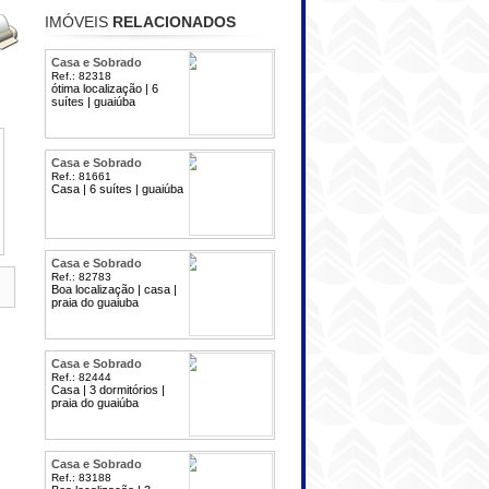
IMÓVEIS
RELACIONADOS
Casa e Sobrado
Ref.: 82318
ótima localização | 6
suítes | guaiúba
Casa e Sobrado
Ref.: 81661
Casa | 6 suítes | guaiúba
Casa e Sobrado
Ref.: 82783
Boa localização | casa |
praia do guaiuba
Casa e Sobrado
Ref.: 82444
Casa | 3 dormitórios |
praia do guaiúba
Casa e Sobrado
Ref.: 83188