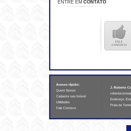
ENTRE EM
CONTATO
FALE
CONOSCO
Acesso rápido:
J. Roberto Co
Quem Somos
robertocorre
Cadastre seu Imóvel
Endereço: Estr
Utilidades
Praia do Tomb
Fale Conosco