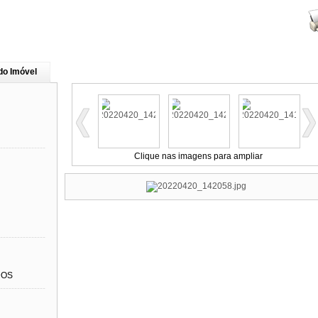
do Imóvel
----------------
Clique nas imagens para ampliar
----------------
DOS
----------------