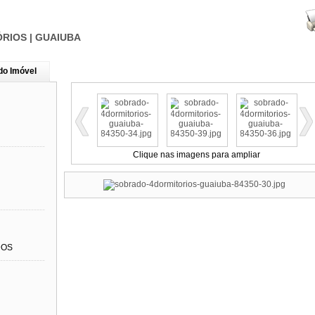
ÓRIOS | GUAIUBA
do Imóvel
----------------
Clique nas imagens para ampliar
----------------
DOS
----------------