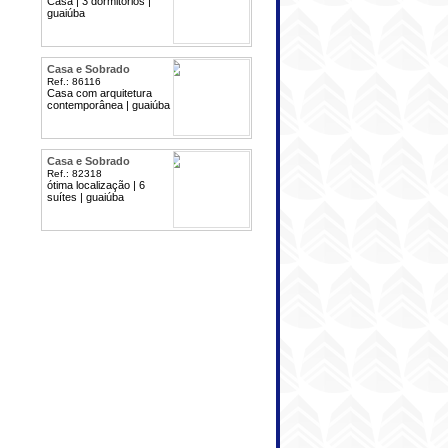
Casa | 3 dormitórios |
guaiúba
Casa e Sobrado
Ref.: 86116
Casa com arquitetura
contemporânea | guaiúba
Casa e Sobrado
Ref.: 82318
ótima localização | 6
suítes | guaiúba