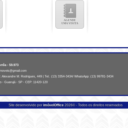
AGENDE
UMA VISITA
rrêa - 59.973
aimoveis@gmail.com
. Alexandre M. Rodrigues, 449 | Tel.: (13) 3354-3434/ WhatsApp: (13) 99781-3434
o - Guarujá - SP - CEP: 11420-120
Site desenvolvido por
imóvelOffice
2026© - Todos os direitos reservados