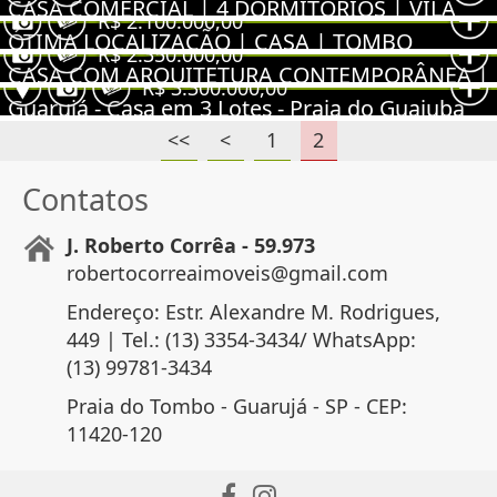
CASA COMERCIAL | 4 DORMITÓRIOS | VILA
Guaiuba, Guarujá - SP
R$ 2.100.000,00
MAIA
VER MAIS
ÓTIMA LOCALIZAÇÃO | CASA | TOMBO
R$ 2.350.000,00
VER MAIS
Vila Maia, Guarujá - SP
CASA COM ARQUITETURA CONTEMPORÂNEA |
Tombo, Guarujá - SP
R$ 3.300.000,00
GUAIÚBA
Guarujá - Casa em 3 Lotes - Praia do Guaiuba
Guaiuba, Guarujá - SP
<<
<
1
2
Guaiuba, Guarujá - SP
Contatos
J. Roberto Corrêa - 59.973
robertocorreaimoveis@gmail.com
Endereço: Estr. Alexandre M. Rodrigues,
449 | Tel.: (13) 3354-3434/ WhatsApp:
(13) 99781-3434
Praia do Tombo - Guarujá - SP - CEP:
11420-120